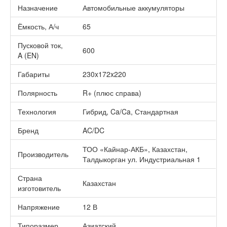
Назначение
Автомобильные аккумуляторы
Ёмкость, А/ч
65
Пусковой ток,
600
A (EN)
Габариты
230x172x220
Полярность
R+ (плюс справа)
Технология
Гибрид, Ca/Ca, Стандартная
Бренд
AC/DC
ТОО «Кайнар-АКБ», Казахстан,
Производитель
Талдыкорган ул. Индустриальная 1
Страна
Казахстан
изготовитель
Напряжение
12 В
Типоразмер
Азиатский